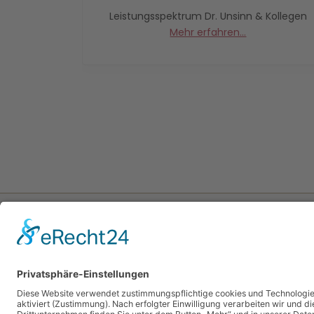
ern bieten
Leistungsspektrum Dr. Unsinn & Kollegen
tvertrag an.
Mehr erfahren...
ALLGEMEINARZTPRAXIS
KONT
Dr. Unsinn & Kollegen
Tel.:
0 
Georg-Fischer-Str. 21
Fax: 0
87616 Marktoberdorf