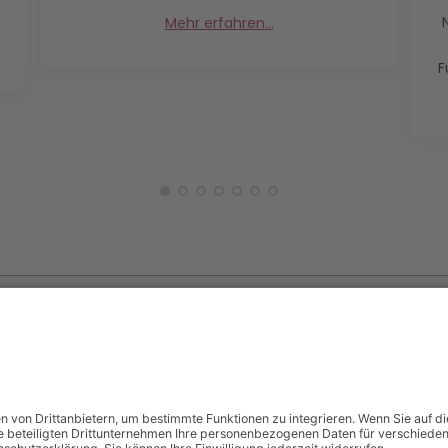
Mehr erfahren...
F
AKT
ÖFFNUNGSZEITEN
Montag bis Donnerstag:
83 42 / 91 99 27 0
8:00 - 12:00 Uhr
 83 42 / 91 99 27 77
15:00 - 18:00 Uhr